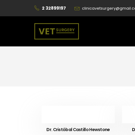
2 32899197
clinicavetsurgery@gmail.
Dr. Cristóbal Castillo Hewstone
D